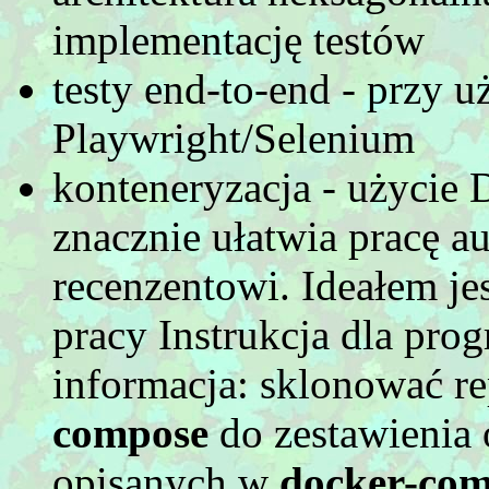
implementację testów
testy end-to-end - przy u
Playwright/Selenium
konteneryzacja - użycie
znacznie ułatwia pracę a
recenzentowi. Ideałem jes
pracy Instrukcja dla prog
informacja: sklonować r
compose
do zestawienia 
opisanych w
docker-com