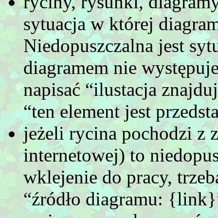
ryciny, rysunki, diagramy
sytuacja w której diagra
Niedopuszczalna jest syt
diagramem nie występuje 
napisać “ilustacja znajdu
“ten element jest przeds
jeżeli rycina pochodzi z 
internetowej) to niedopus
wklejenie do pracy, trze
“źródło diagramu: {link}”