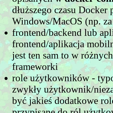
dłuższego czasu Docker 
Windows/MacOS (np. za
frontend/backend lub apl
frontend/aplikacja mobiln
jest ten sam to w różnyc
frameworki
role użytkowników - typ
zwykły użytkownik/niez
być jakieś dodatkowe rol
przypisane do ról użytk