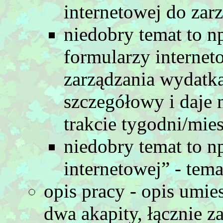
internetowej do zar
niedobry temat to n
formularzy interne
zarządzania wydatka
szczegółowy i daje
trakcie tygodni/mie
niedobry temat to n
internetowej” - tema
opis pracy - opis umi
dwa akapity, łącznie z