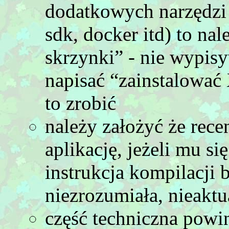
dodatkowych narzędzi (
sdk, docker itd) to nal
skrzynki” - nie wypisyw
napisać “zainstalować 
to zrobić
należy założyć że rec
aplikację, jeżeli mu si
instrukcja kompilacji 
niezrozumiała, nieaktua
część techniczna powi