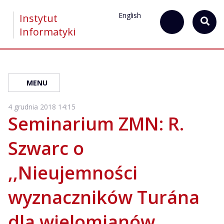
English
Instytut
Informatyki
MENU
4 grudnia 2018 14:15
Seminarium ZMN: R.
Szwarc o
,,Nieujemności
wyznaczników Turána
dla wielomianów