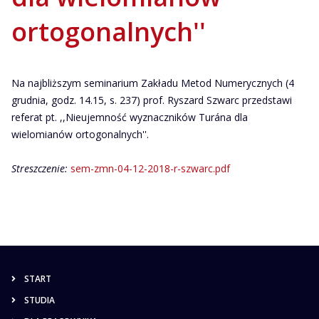
ortogonalnych''
Na najbliższym seminarium Zakładu Metod Numerycznych (4
grudnia, godz. 14.15, s. 237) prof. Ryszard Szwarc przedstawi
referat pt. ,,Nieujemność wyznaczników Turána dla
wielomianów ortogonalnych''.
Streszczenie:
sem-zmn-04-12-2018-r-szwarc.pdf
START
STUDIA