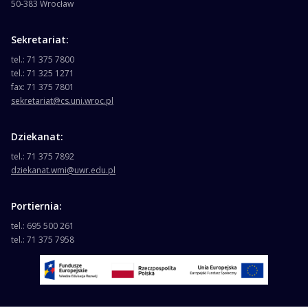
50-383 Wrocław
Sekretariat:
tel.: 71 375 7800
tel.: 71 325 1271
fax: 71 375 7801
sekretariat@cs.uni.wroc.pl
Dziekanat:
tel.: 71 375 7892
dziekanat.wmi@uwr.edu.pl
Portiernia:
tel.: 695 500 261
tel.: 71 375 7958