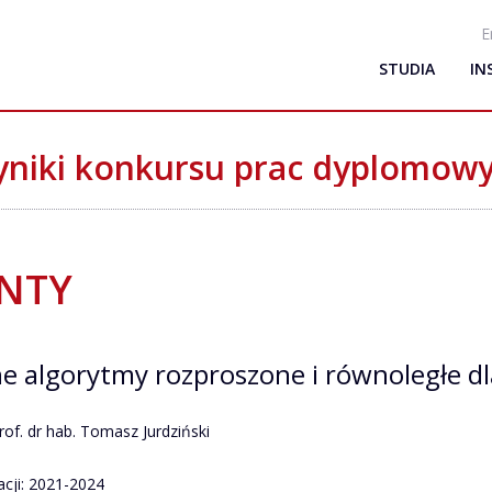
E
STUDIA
IN
niki konkursu prac dyplomow
NTY
e algorytmy rozproszone i równoległe d
rof. dr hab. Tomasz Jurdziński
acji: 2021-2024