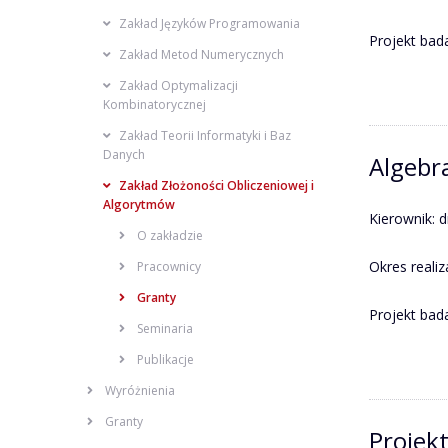
Zakład Języków Programowania
Projekt bad
Zakład Metod Numerycznych
Zakład Optymalizacji
Kombinatorycznej
Zakład Teorii Informatyki i Baz
Danych
Algebr
Zakład Złożoności Obliczeniowej i
Algorytmów
Kierownik: 
O zakładzie
Okres realiz
Pracownicy
Granty
Projekt ba
Seminaria
Publikacje
Wyróżnienia
Granty
Projek