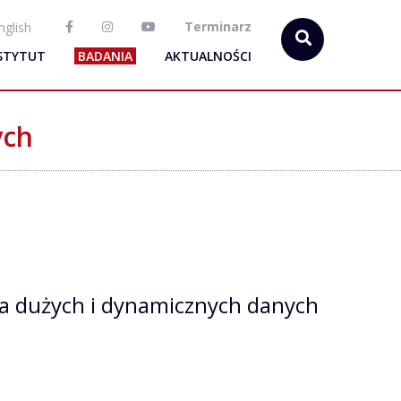
Terminarz
nglish
STYTUT
BADANIA
AKTUALNOŚCI
ych
la dużych i dynamicznych danych