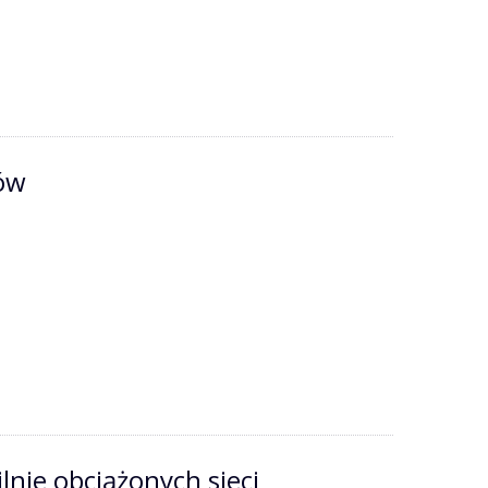
mów
nie obciążonych sieci