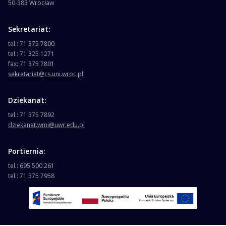
50-383 Wrocław
Sekretariat:
tel.: 71 375 7800
tel.: 71 325 1271
fax: 71 375 7801
sekretariat@cs.uni.wroc.pl
Dziekanat:
tel.: 71 375 7892
dziekanat.wmi@uwr.edu.pl
Portiernia:
tel.: 695 500 261
tel.: 71 375 7958