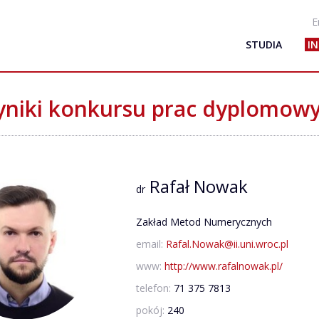
E
STUDIA
I
niki konkursu prac dyplomow
Rafał Nowak
dr
Zakład Metod Numerycznych
email:
Rafal.Nowak@ii.uni.wroc.pl
www:
http://www.rafalnowak.pl/
telefon:
71 375 7813
pokój:
240