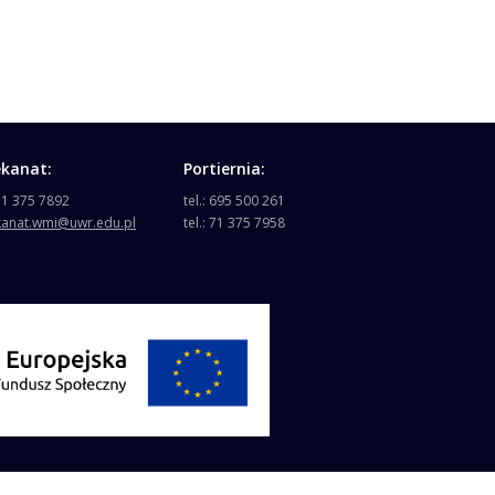
ekanat:
Portiernia:
 71 375 7892
tel.: 695 500 261
kanat.wmi@uwr.edu.pl
tel.: 71 375 7958