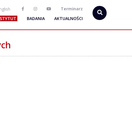
Terminarz
nglish
NSTYTUT
BADANIA
AKTUALNOŚCI
ych