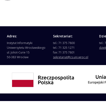
Adres:
Sekretariat:
Dzi
Instytut Informatyki
tel.: 71 375 7800
tel.:
Uniwersytetu Wrocławskiego
tel.: 71 325 1271
dzie
ul. Joliot-Curie 15
fax: 71 375 7801
50-383 Wrocław
sekretariat@cs.uni.wroc.pl