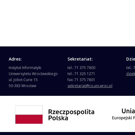
Adres:
Sekretariat:
Dzi
Instytut Informatyki
tel.: 71 375 7800
tel.:
Uniwersytetu Wrocławskiego
tel.: 71 325 1271
dzie
ul. Joliot-Curie 15
fax: 71 375 7801
50-383 Wrocław
sekretariat@cs.uni.wroc.pl