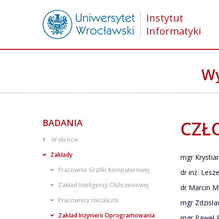
Instytut
Informatyki
Wy
BADANIA
CZŁ
W skrócie
Zakłady
mgr Krystia
Pracownia Grafiki Komputerowej
dr inż. Lesz
Zakład Inteligencji Obliczeniowej
dr Marcin M
Pracownicy niezależni
mgr Zdzisła
Zakład Inżynierii Oprogramowania
mgr Paweł 