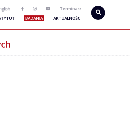
Terminarz
nglish
STYTUT
BADANIA
AKTUALNOŚCI
ych