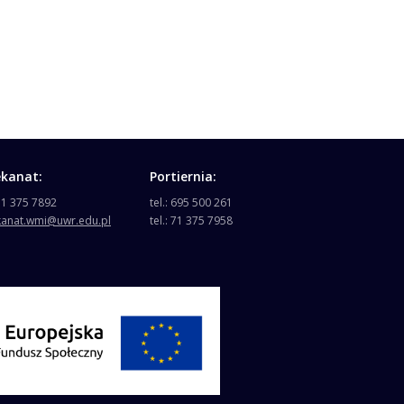
ekanat:
Portiernia:
 71 375 7892
tel.: 695 500 261
kanat.wmi@uwr.edu.pl
tel.: 71 375 7958