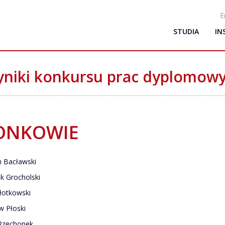
E
STUDIA
IN
niki konkursu prac dyplomow
ONKOWIE
n Bacławski
ek Grocholski
łotkowski
w Płoski
Rzechonek