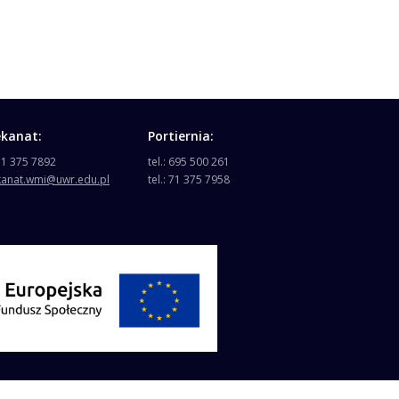
ekanat:
Portiernia:
 71 375 7892
tel.: 695 500 261
kanat.wmi@uwr.edu.pl
tel.: 71 375 7958