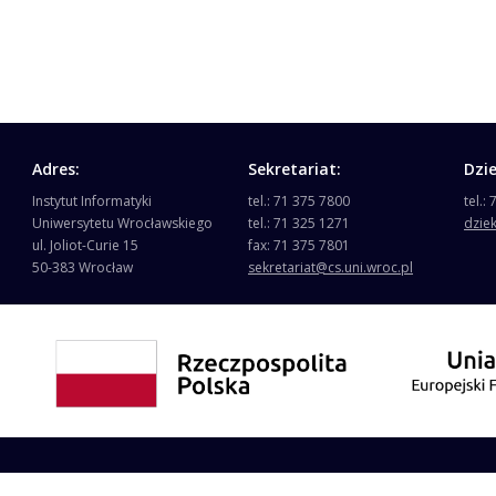
Adres:
Sekretariat:
Dzi
Instytut Informatyki
tel.: 71 375 7800
tel.:
Uniwersytetu Wrocławskiego
tel.: 71 325 1271
dzie
ul. Joliot-Curie 15
fax: 71 375 7801
50-383 Wrocław
sekretariat@cs.uni.wroc.pl