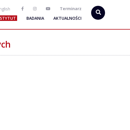
Terminarz
nglish
NSTYTUT
BADANIA
AKTUALNOŚCI
ych