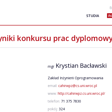
E
STUDIA
I
niki konkursu prac dyplomow
Krystian Bacławski
mgr
Zakład Inżynierii Oprogramowania
email:
cahirwpz@cs.uni.wroc.pl
www:
http://cahirwpz.cs.uni.wroc.pl/
telefon:
71 375 7830
pokój:
324