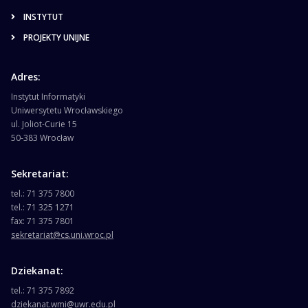
INSTYTUT
PROJEKTY UNIJNE
Adres:
Instytut Informatyki
Uniwersytetu Wrocławskiego
ul. Joliot-Curie 15
50-383 Wrocław
Sekretariat:
tel.: 71 375 7800
tel.: 71 325 1271
fax: 71 375 7801
sekretariat@cs.uni.wroc.pl
Dziekanat:
tel.: 71 375 7892
dziekanat.wmi@uwr.edu.pl