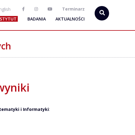
Terminarz
nglish
NSTYTUT
BADANIA
AKTUALNOŚCI
ych
wyniki
ematyki i Informatyki
: