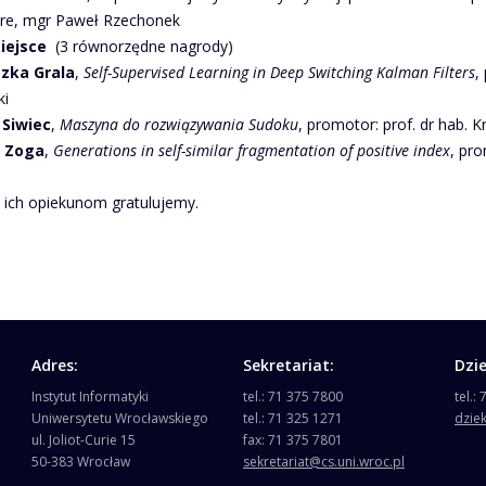
re, mgr Paweł Rzechonek
miejsce
(3 równorzędne nagrody)
zka Grala
,
Self-Supervised Learning in Deep Switching Kalman Filters
,
ki
 Siwiec
,
Maszyna do rozwiązywania Sudoku
, promotor: prof. dr hab. K
r Zoga
,
Generations in self-similar fragmentation of positive index
, pro
 ich opiekunom gratulujemy.
Adres:
Sekretariat:
Dzi
Instytut Informatyki
tel.: 71 375 7800
tel.:
Uniwersytetu Wrocławskiego
tel.: 71 325 1271
dzie
ul. Joliot-Curie 15
fax: 71 375 7801
50-383 Wrocław
sekretariat@cs.uni.wroc.pl