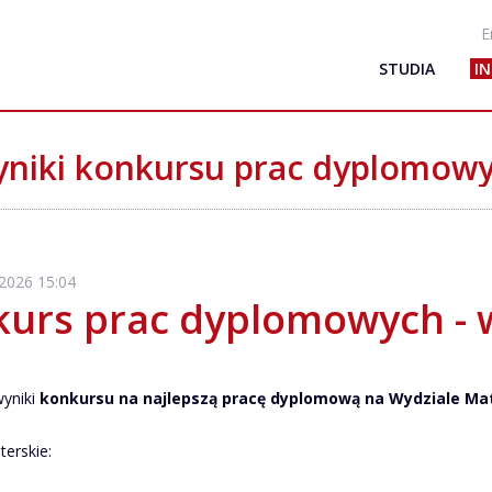
E
STUDIA
I
niki konkursu prac dyplomow
 2026 15:04
urs prac dyplomowych - 
wyniki
konkursu na
najlepszą pracę dyplomową na Wydziale Mat
terskie: