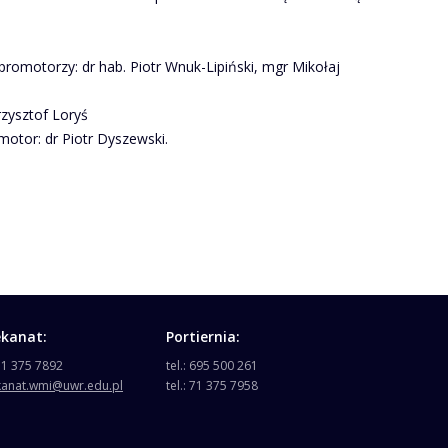
 promotorzy: dr hab. Piotr Wnuk-Lipiński, mgr Mikołaj
rzysztof Loryś
motor: dr Piotr Dyszewski.
ekanat:
Portiernia:
 71 375 7892
tel.: 695 500 261
kanat.wmi@uwr.edu.pl
tel.: 71 375 7958