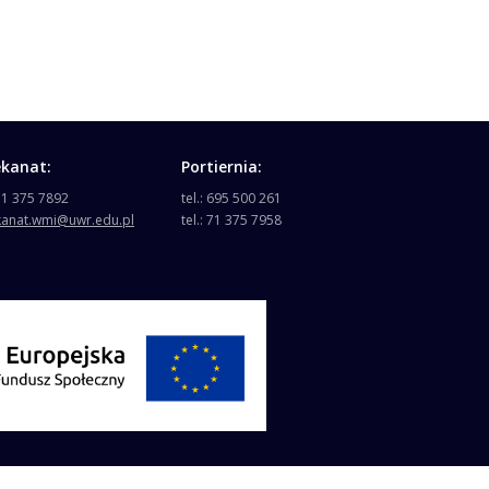
ekanat:
Portiernia:
 71 375 7892
tel.: 695 500 261
kanat.wmi@uwr.edu.pl
tel.: 71 375 7958