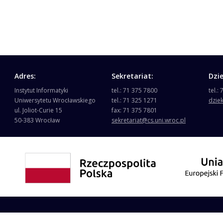
Adres:
Sekretariat:
Dzi
Instytut Informatyki
tel.: 71 375 7800
tel.:
Uniwersytetu Wrocławskiego
tel.: 71 325 1271
dzie
ul. Joliot-Curie 15
fax: 71 375 7801
50-383 Wrocław
sekretariat@cs.uni.wroc.pl