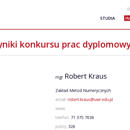
E
STUDIA
I
niki konkursu prac dyplomow
Robert Kraus
mgr
Zakład Metod Numerycznych
email:
robert.kraus@uwr.edu.pl
www:
telefon:
71 375 7036
pokój:
326