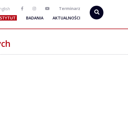
Terminarz
nglish
NSTYTUT
BADANIA
AKTUALNOŚCI
ych