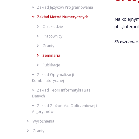
Zakład Języków Programowania
Zakład Metod Numerycznych
Na kolejnym
pt. ,,Interp
O zakładzie
Pracownicy
Streszczenie:
Granty
Seminaria
Publikacje
Zakład Optymalizacji
Kombinatorycznej
Zakład Teorii Informatyki i Baz
Danych
Zakład Złożoności Obliczeniowej i
Algorytmów
Wyróżnienia
Granty