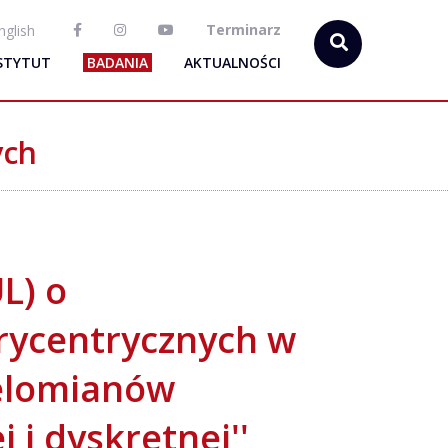
Terminarz
nglish
STYTUT
BADANIA
AKTUALNOŚCI
ych
L) o
arycentrycznych w
ielomianów
 i dyskretnej''