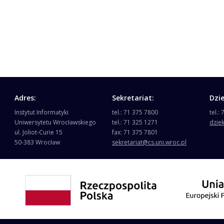
Adres:
Sekretariat:
Dzi
Instytut Informatyki
tel.: 71 375 7800
tel.:
Uniwersytetu Wrocławskiego
tel.: 71 325 1271
dzie
ul. Joliot-Curie 15
fax: 71 375 7801
50-383 Wrocław
sekretariat@cs.uni.wroc.pl