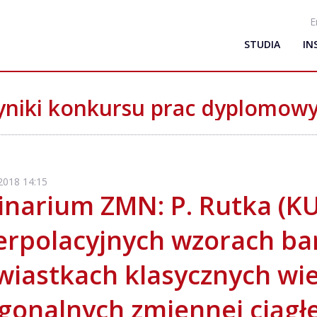
E
STUDIA
IN
niki konkursu prac dyplomow
 2018 14:15
narium ZMN: P. Rutka (KU
terpolacyjnych wzorach b
wiastkach klasycznych w
gonalnych zmiennej ciągłej