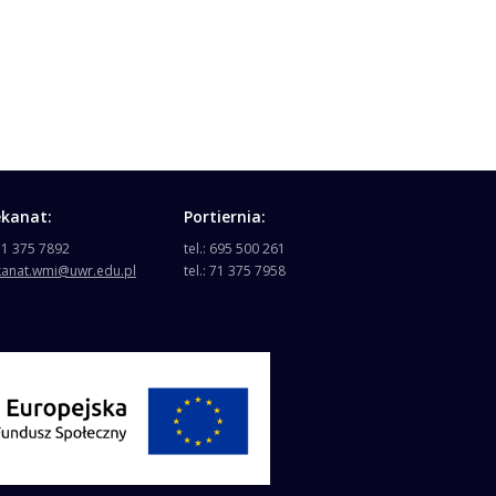
ekanat:
Portiernia:
 71 375 7892
tel.: 695 500 261
kanat.wmi@uwr.edu.pl
tel.: 71 375 7958