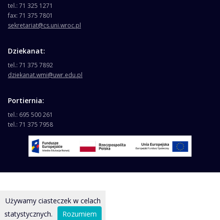
tel.: 71 325 1271
fax: 71 375 7801
sekretariat@cs.uni.wroc.pl
Dziekanat:
tel.: 71 375 7892
dziekanat.wmi@uwr.edu.pl
Portiernia:
tel.: 695 500 261
tel.: 71 375 7958
Używamy ciasteczek w celach
statystycznych.
Rozumiem