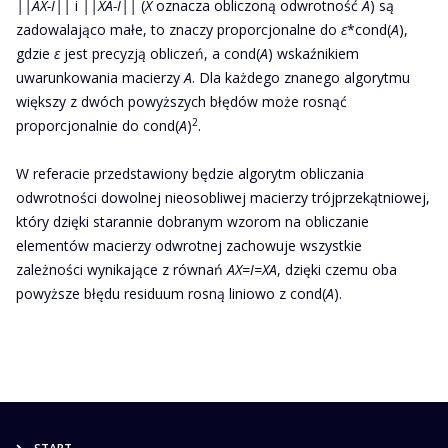
||AX-I||
i
||XA-I||
(
X
oznacza obliczoną odwrotność
A
) są
zadowalająco małe, to znaczy proporcjonalne do
ε
*cond(
A
),
gdzie
ε
jest precyzją obliczeń, a cond(
A
) wskaźnikiem
uwarunkowania macierzy
A
. Dla każdego znanego algorytmu
większy z dwóch powyższych błędów może rosnąć
2
proporcjonalnie do cond(
A
)
.
W referacie przedstawiony będzie algorytm obliczania
odwrotności dowolnej nieosobliwej macierzy trójprzekątniowej,
który dzięki starannie dobranym wzorom na obliczanie
elementów macierzy odwrotnej zachowuje wszystkie
zależności wynikające z równań
AX=I=XA
, dzięki czemu oba
powyższe błędu residuum rosną liniowo z cond(
A
).