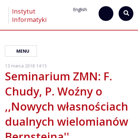
English
Instytut
Informatyki
MENU
13 marca 2018 14:15
Seminarium ZMN: F.
Chudy, P. Woźny o
,,Nowych własnościach
dualnych wielomianów
Bernsteina''