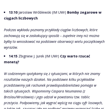
13:10
Jarosław Wróblewski (IM UWr)
Bomby zegarowe w
ciągach liczbowych
Podczas wykładu poznamy przykłady ciągów liczbowych, które
zachowują się w zaskakujący sposób – zupełnie inny niż można
byłby to wnioskować na podstawie obserwacji wielu początkowych
wyrazów.
14:15
Zbigniew J. Jurek (IM UWr)
Czy warto rzucać
monetą?
W codziennym spotykamy się z sytuacjami, w których nie znamy
rezultatów naszych działań. Na podstawie kilku przykładów
przedstawimy jak rachunek prawdopodobieństwa pomaga w
takich sytuacjach. Wspomnimy Caspara Neumanna (z
Breslau/Wrocławia) i jego udział w powstaniu tzw. tablic
przeżycia. Podpowiemy, jak wygrać wyścig na ciągu cyfr losowych,
a także jak „rzucając igłę na podłogę” możemy wyznaczyć liczbę pi.