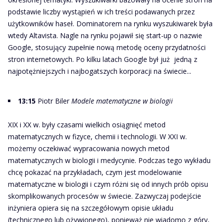
podstawie liczby wystąpień w ich treści podawanych przez
użytkowników haseł. Dominatorem na rynku wyszukiwarek była
wtedy Altavista. Nagle na rynku pojawił się start-up o nazwie
Google, stosujący zupełnie nową metodę oceny przydatności
stron internetowych. Po kilku latach Google był już jedną z
najpotężniejszych i najbogatszych korporacji na świecie...
13:15
Piotr Biler
Modele matematyczne w biologii
XIX i XX w. były czasami wielkich osiągnięć metod
matematycznych w fizyce, chemii i technologii. W XXI w.
możemy oczekiwać wypracowania nowych metod
matematycznych w biologii i medycynie. Podczas tego wykładu
chcę pokazać na przykładach, czym jest modelowanie
matematyczne w biologii i czym różni się od innych prób opisu
skomplikowanych procesów w świecie. Zazwyczaj podejście
inżyniera opiera się na szczegółowym opisie układu
(technicznego lub ożywionego), ponieważ nie wiadomo z góry,