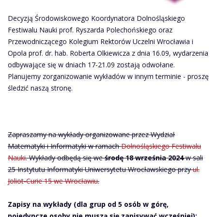
Decyzją Środowiskowego Koordynatora Dolnośląskiego
Festiwalu Nauki prof. Ryszarda Polechońskiego oraz
Przewodniczącego Kolegium Rektorów Uczelni Wrocławia i
Opola prof. dr. hab. Roberta Olkiewicza z dnia 16.09, wydarzenia
odbywające się w dniach 17-21.09 zostają odwołane.
Planujemy zorganizowanie wykładów w innym terminie - proszę
śledzić naszą stronę.
Zapraszamy na wykłady organizowane przez Wydział
Matematyki i Informatyki w ramach
Dolnośląskiego Festiwalu
Nauki
. Wykłady odbędą się we
środę 18 września 2024
w sali
25 Instytutu Informatyki Uniwersytetu Wrocławskiego przy
ul.
Joliot-Curie 15 we Wrocławiu
.
Zapisy na wykłady (dla grup od 5 osób w górę,
pojedyncze osoby nie muszą się zapisywać wcześniej):