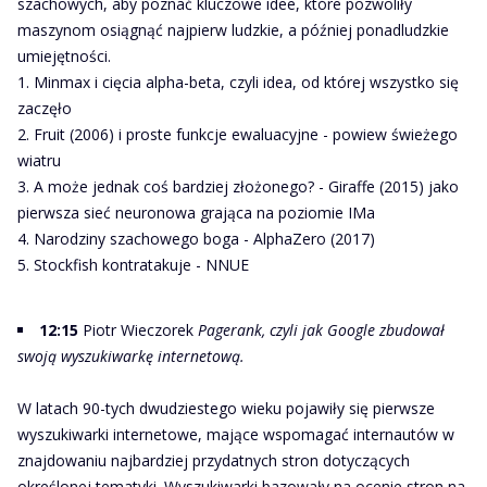
szachowych, aby poznać kluczowe idee, które pozwoliły
maszynom osiągnąć najpierw ludzkie, a później ponadludzkie
umiejętności.
1. Minmax i cięcia alpha-beta, czyli idea, od której wszystko się
zaczęło
2. Fruit (2006) i proste funkcje ewaluacyjne - powiew świeżego
wiatru
3. A może jednak coś bardziej złożonego? - Giraffe (2015) jako
pierwsza sieć neuronowa grająca na poziomie IMa
4. Narodziny szachowego boga - AlphaZero (2017)
5. Stockfish kontratakuje - NNUE
12:15
Piotr Wieczorek
Pagerank, czyli jak Google zbudował
swoją wyszukiwarkę internetową.
W latach 90-tych dwudziestego wieku pojawiły się pierwsze
wyszukiwarki internetowe, mające wspomagać internautów w
znajdowaniu najbardziej przydatnych stron dotyczących
określonej tematyki. Wyszukiwarki bazowały na ocenie stron na