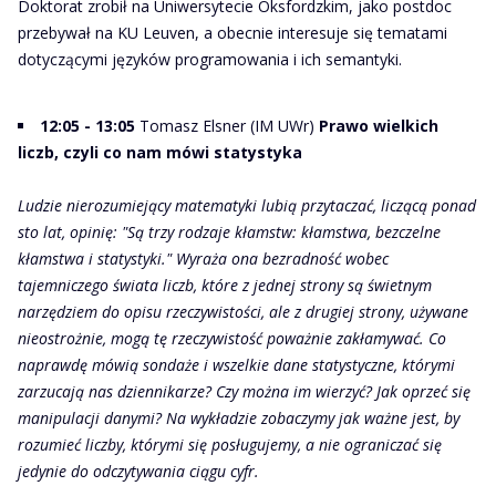
Doktorat zrobił na Uniwersytecie Oksfordzkim, jako postdoc
przebywał na KU Leuven, a obecnie interesuje się tematami
dotyczącymi języków programowania i ich semantyki.
12:05 - 13:05
Tomasz Elsner (IM UWr)
Prawo wielkich
liczb, czyli co nam mówi statystyka
Ludzie nierozumiejący matematyki lubią przytaczać, liczącą ponad
sto lat, opinię: "Są trzy rodzaje kłamstw: kłamstwa, bezczelne
kłamstwa i statystyki." Wyraża ona bezradność wobec
tajemniczego świata liczb, które z jednej strony są świetnym
narzędziem do opisu rzeczywistości, ale z drugiej strony, używane
nieostrożnie, mogą tę rzeczywistość poważnie zakłamywać. Co
naprawdę mówią sondaże i wszelkie dane statystyczne, którymi
zarzucają nas dziennikarze? Czy można im wierzyć? Jak oprzeć się
manipulacji danymi? Na wykładzie zobaczymy jak ważne jest, by
rozumieć liczby, którymi się posługujemy, a nie ograniczać się
jedynie do odczytywania ciągu cyfr.