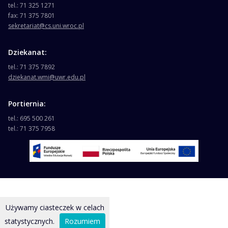
tel.: 71 325 1271
fax: 71 375 7801
sekretariat@cs.uni.wroc.pl
Dziekanat:
tel.: 71 375 7892
dziekanat.wmi@uwr.edu.pl
Portiernia:
tel.: 695 500 261
tel.: 71 375 7958
Używamy ciasteczek w celach
statystycznych.
Rozumiem