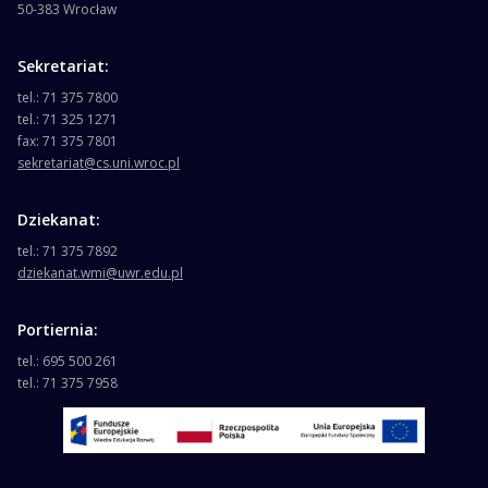
50-383 Wrocław
Sekretariat:
tel.: 71 375 7800
tel.: 71 325 1271
fax: 71 375 7801
sekretariat@cs.uni.wroc.pl
Dziekanat:
tel.: 71 375 7892
dziekanat.wmi@uwr.edu.pl
Portiernia:
tel.: 695 500 261
tel.: 71 375 7958