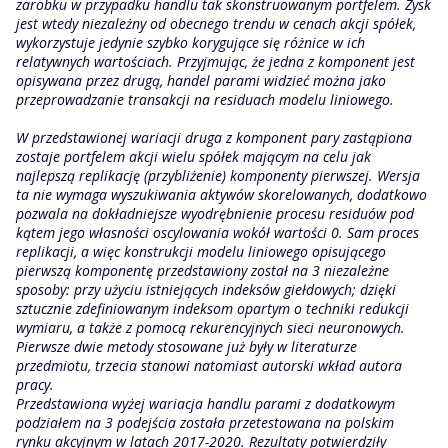
zarobku w przypadku handlu tak skonstruowanym portfelem. Zysk
jest wtedy niezależny od obecnego trendu w cenach akcji spółek,
wykorzystuje jedynie szybko korygujące się różnice w ich
relatywnych wartościach. Przyjmując, że jedna z komponent jest
opisywana przez drugą, handel parami widzieć można jako
przeprowadzanie transakcji na residuach modelu liniowego.
W przedstawionej wariacji druga z komponent pary zastąpiona
zostaje portfelem akcji wielu spółek mającym na celu jak
najlepszą replikację (przybliżenie) komponenty pierwszej. Wersja
ta nie wymaga wyszukiwania aktywów skorelowanych, dodatkowo
pozwala na dokładniejsze wyodrębnienie procesu residuów pod
kątem jego własności oscylowania wokół wartości 0. Sam proces
replikacji, a więc konstrukcji modelu liniowego opisującego
pierwszą komponentę przedstawiony został na 3 niezależne
sposoby: przy użyciu istniejących indeksów giełdowych; dzięki
sztucznie zdefiniowanym indeksom opartym o techniki redukcji
wymiaru, a także z pomocą rekurencyjnych sieci neuronowych.
Pierwsze dwie metody stosowane już były w literaturze
przedmiotu, trzecia stanowi natomiast autorski wkład autora
pracy.
Przedstawiona wyżej wariacja handlu parami z dodatkowym
podziałem na 3 podejścia została przetestowana na polskim
rynku akcyjnym w latach 2017-2020. Rezultaty potwierdziły