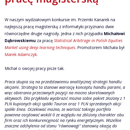
W naszym wydziałowym konkursie im. Przemki Kanarek na
najlepszą pracę magisterską z informatyki przyznano dwie
równorzędne drugie nagrody. Jedna z nich przypadła
Michałowi
Dąbrowskiemu
za pracę
Statistical Arbitrage in Polish Equities
Market using deep learning techniques
. Promotorem Michała był
Marek Adamczyk
.
Michał o swojej pracy pisze tak.
Praca skupia się na przedstawieniu analitycznej strategii handlu
akcjami. Strategia ta stanowi wariację konceptu handlu parami, a
więc obierania przeciwnych pozycji na mocno skorelowanych
aktywach. Dla przykładu wyobrazić można sobie pakiet złożony z 1
PLN kupionych akcji spółki Tauron oraz 1 PLN sprzedanych akcji
spółki Enea. Oczekiwać można, że wartość takiego portfela
powinna oscylować wokół 0 ze względu na zbliżony charakter obu
firm oraz ich konkurencyjność na rynku energetycznym. Wszelkie
znaczne odchylenia od stanu "równowagi" stanowią okazję do